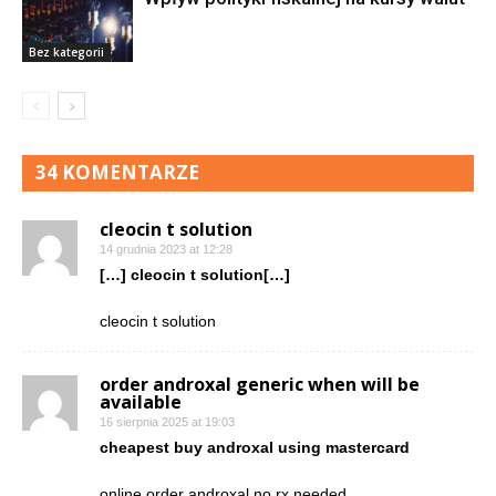
Bez kategorii
34 KOMENTARZE
cleocin t solution
14 grudnia 2023 at 12:28
[…] cleocin t solution[…]
cleocin t solution
order androxal generic when will be
available
16 sierpnia 2025 at 19:03
cheapest buy androxal using mastercard
online order androxal no rx needed