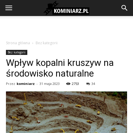
Strona główna
Bez kategorii
Bez kategorii
Wpływ kopalni kruszyw na
środowisko naturalne
Przez
kominiarz
-
31 maja 2023
2753
34