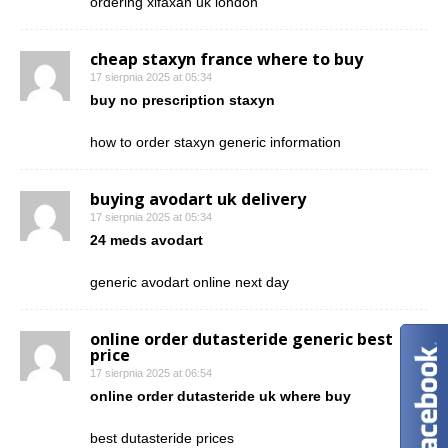
ordering xifaxan uk london
cheap staxyn france where to buy
17 sierpnia 2025 at 05:34
buy no prescription staxyn
how to order staxyn generic information
buying avodart uk delivery
17 sierpnia 2025 at 05:34
24 meds avodart
generic avodart online next day
online order dutasteride generic best
price
17 sierpnia 2025 at 06:54
online order dutasteride uk where buy
best dutasteride prices