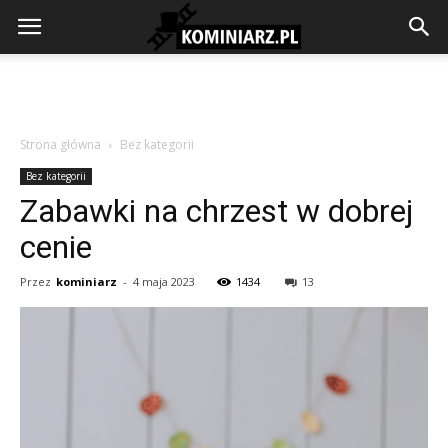
Strona główna
Bez kategorii
Bez kategorii
Zabawki na chrzest w dobrej
cenie
Przez
kominiarz
-
4 maja 2023
1434
13